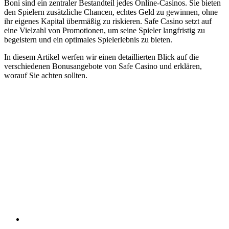
Boni sind ein zentraler Bestandteil jedes Online-Casinos. Sie bieten
den Spielern zusätzliche Chancen, echtes Geld zu gewinnen, ohne
ihr eigenes Kapital übermäßig zu riskieren. Safe Casino setzt auf
eine Vielzahl von Promotionen, um seine Spieler langfristig zu
begeistern und ein optimales Spielerlebnis zu bieten.
In diesem Artikel werfen wir einen detaillierten Blick auf die
verschiedenen Bonusangebote von Safe Casino und erklären,
worauf Sie achten sollten.