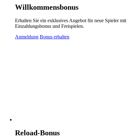
Willkommensbonus
Erhalten Sie ein exklusives Angebot für neue Spieler mit
Einzahlungsbonus und Freispielen.
Anmeldung
Bonus erhalten
Reload-Bonus