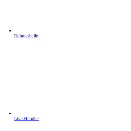
Ruhmeshalle
Live-Händler