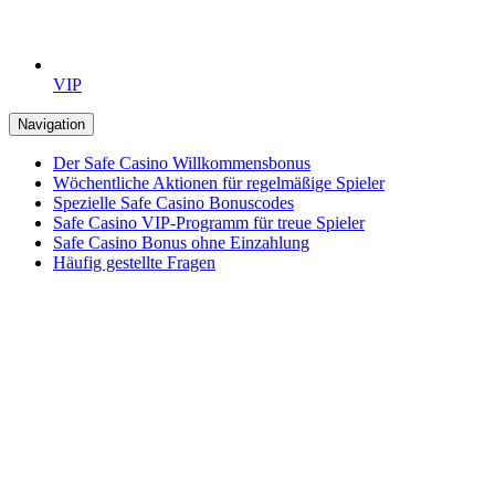
VIP
Navigation
Der Safe Casino Willkommensbonus
Wöchentliche Aktionen für regelmäßige Spieler
Spezielle Safe Casino Bonuscodes
Safe Casino VIP-Programm für treue Spieler
Safe Casino Bonus ohne Einzahlung
Häufig gestellte Fragen