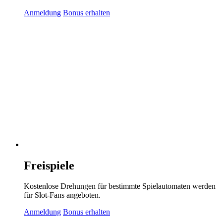
Anmeldung
Bonus erhalten
Freispiele
Kostenlose Drehungen für bestimmte Spielautomaten werden
für Slot-Fans angeboten.
Anmeldung
Bonus erhalten